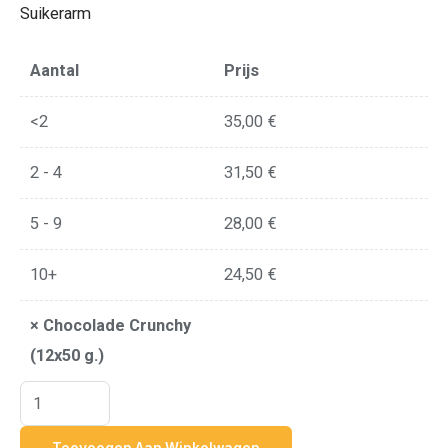
Suikerarm
Aantal
Prijs
<2
35,00
€
2 - 4
31,50
€
5 - 9
28,00
€
10+
24,50
€
×
Chocolade Crunchy
(12x50 g.)